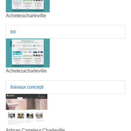
Acheteracharleville
tnt
Achetezacharleville
travaux concept
Artisan Carreleur Charleville