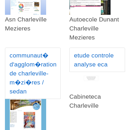
Asn Charleville
Autoecole Dunant
Mezieres
Charleville
Mezieres
communaut�
etude controle
d'agglom�ration
analyse eca
de charleville-
m�zi�res /
sedan
Cabineteca
Charleville