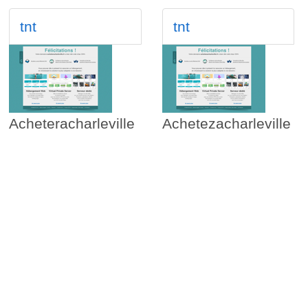
tnt
tnt
Acheteracharleville
Achetezacharleville