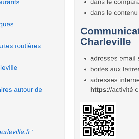
dans le compara
burants
dans le contenu 
iques
Communicati
Charleville
rtes routières
adresses email 
eville
boites aux lettr
adresses interne
aires autour de
https
://activité.c
arleville.fr"