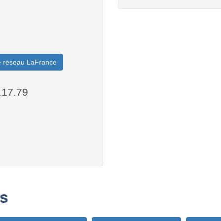
le réseau LaFrance
.17.79
s