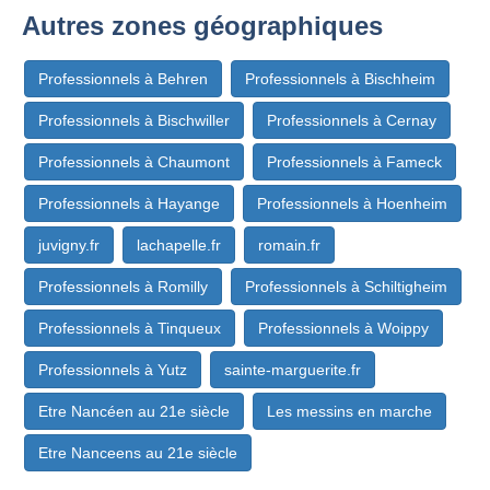
Autres zones géographiques
Professionnels à Behren
Professionnels à Bischheim
Professionnels à Bischwiller
Professionnels à Cernay
Professionnels à Chaumont
Professionnels à Fameck
Professionnels à Hayange
Professionnels à Hoenheim
juvigny.fr
lachapelle.fr
romain.fr
Professionnels à Romilly
Professionnels à Schiltigheim
Professionnels à Tinqueux
Professionnels à Woippy
Professionnels à Yutz
sainte-marguerite.fr
Etre Nancéen au 21e siècle
Les messins en marche
Etre Nanceens au 21e siècle